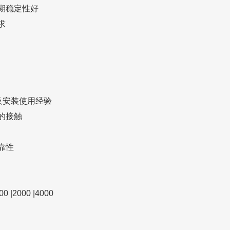
期稳定性好
求
造及安装使用经验
的接触
靠性
0 |2000 |4000