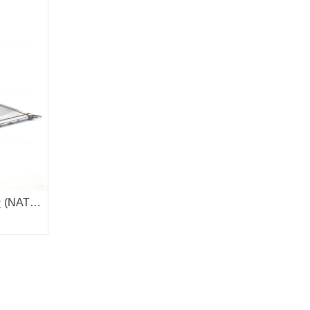
 )
P10. 振弦式喷射混凝土压力盒 (NATM 型 )